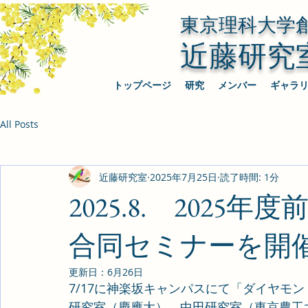
東京理科大学
近藤研究
トップページ
研究
メンバー
ギャラ
All Posts
近藤研究室
2025年7月25日
読了時間: 1分
2025.8. 202
合同セミナーを開
更新日：
6月26日
7/17に神楽坂キャンパスにて「ダイヤモ
研究室（慶應大）、中田研究室（東京農工