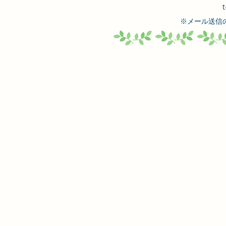
t
ています。M
​※メール送
登場していま
報：こちら 
242号（20
タルパンフレ