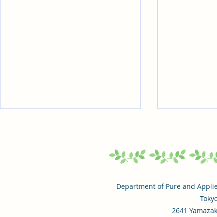
2026.7.29. 創域Journalに研究
2026.7.
室紹介記事が掲載されました
インタビュ
ました
創域理工学部における創域の事例
東京理科大学報
を紹介する「創域Journal」に
年7月16日
て、当研究室の紹介記事が掲載さ
ベーションの
Department of Pure and Applied
れました。 創域ジャーナル該当
び」にて、横
Tokyo
記事：こちら
ギー・環境コ
2641 Yamazaki
授のインタビ