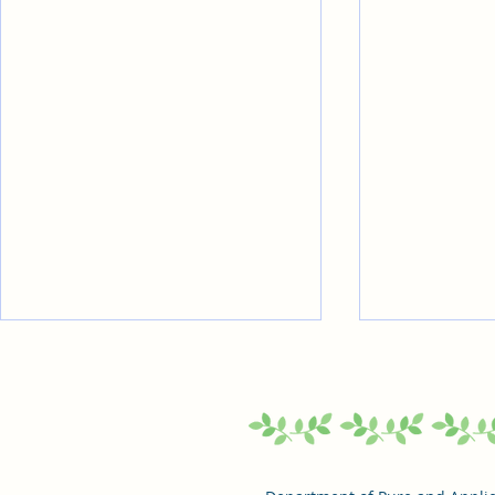
2026.8.7. 2026年度前期ダイ
2026.7.29
ヤモンド合同セミナーが開催
室紹介記事
されました
2026年7月30日（木）、東京理科
創域理工学部
大学神楽坂キャンパスにて、
を紹介する「創
2026年度前期ダイヤモンド合同
て、当研究室