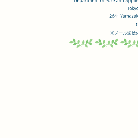
Department of Pure and Applied
セミナーが開催されました。 栄
れました。 
Tokyo
長研究室（慶應義塾大学）、中田
記事：こちら
2641 Yamazaki
研究室（東京農工大学）、当研究
t
室が参加し、ポスター発表が行わ
​※メール送
れました。 今回も活発な議論が
行われました。懇親会も盛況でし
た。