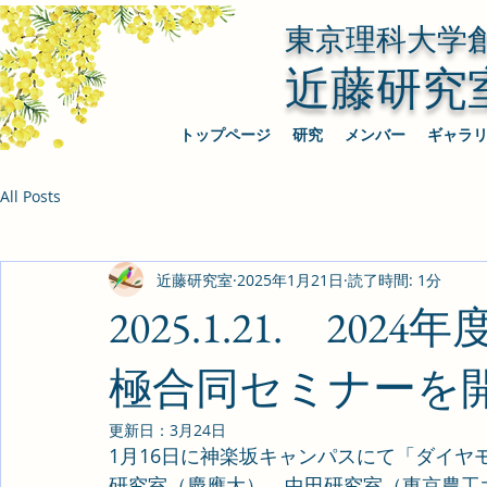
東京理科大学
近藤研究
トップページ
研究
メンバー
ギャラ
All Posts
近藤研究室
2025年1月21日
読了時間: 1分
2025.1.21. 2
極合同セミナーを
更新日：
3月24日
1月16日に神楽坂キャンパスにて「ダイ
研究室（慶應大）、中田研究室（東京農工