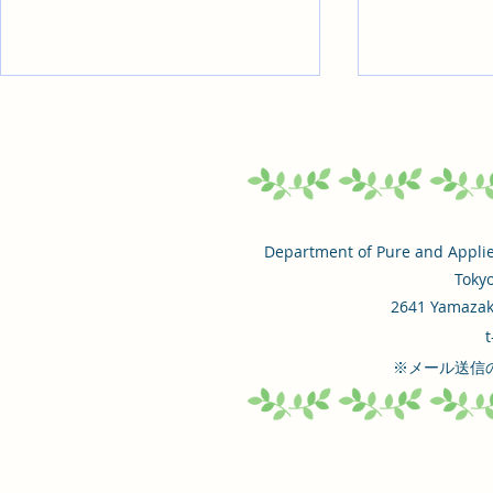
2026.7.29. 創域Journalに研究
2026.7.
室紹介記事が掲載されました
インタビュ
ました
創域理工学部における創域の事例
東京理科大学報
を紹介する「創域Journal」に
年7月16日
て、当研究室の紹介記事が掲載さ
ベーションの
Department of Pure and Applied
れました。 創域ジャーナル該当
び」にて、横
Tokyo
記事：こちら
ギー・環境コ
2641 Yamazaki
授のインタビ
t
ています。M
​※メール送
登場していま
報：こちら 
242号（20
タルパンフレ